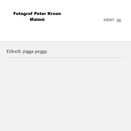
MENY
Etikett:
pigga peggy
Lunds kommunala fastighetsbolag
Pigga Peggy i Lund för LKF