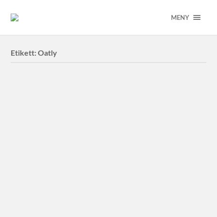
MENY
Etikett:
Oatly
Oatly
Oatly, Toni Petersson