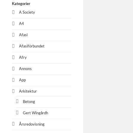
Kategorier
A Society
Lea Gl
A4
Afasi
Afasiförbundet
Afry
Annons
App
Arkitektur
Betong
Gert Wingårdh
Årsredovisning