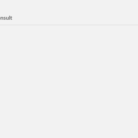
nsult
ety