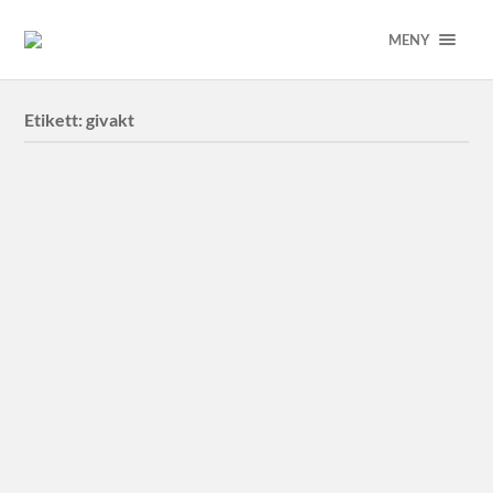
MENY
Etikett:
givakt
Region Skåne