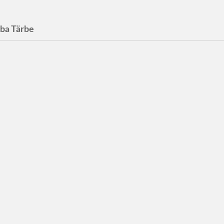
ba Tärbe
Tärbe
e, Byråchef & Digital
nt Lead at Scream Skåne