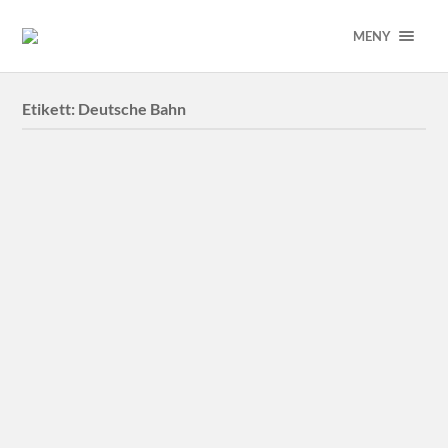
MENY
Etikett:
Deutsche Bahn
DB Cargo
Deutsche Bahn Full Load Solutions