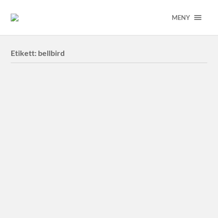
MENY
Etikett:
bellbird
Svenskt Näringsliv