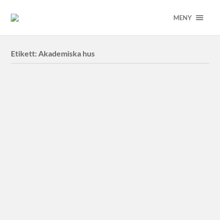
MENY
Etikett:
Akademiska hus
Forum Medicum
Forum Medicum i Lund för Akademiska Hus